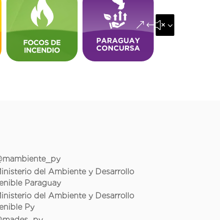
&#x35;
mambiente_py
inisterio del Ambiente y Desarrollo
enible Paraguay
inisterio del Ambiente y Desarrollo
enible Py
mades_py