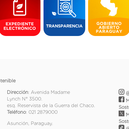
tenible
Dirección
: Avenida Madame
@
Lynch N° 3500.
M
esq. Reservista de la Guerra del Chaco.
Sost
Teléfono
: 021 2879000
M
Sost
Asunción, Paraguay.
@