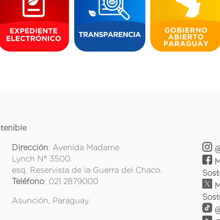
tenible
Dirección
: Avenida Madame
@
Lynch N° 3500.
M
esq. Reservista de la Guerra del Chaco.
Sost
Teléfono
: 021 2879000
M
Sost
Asunción, Paraguay.
@