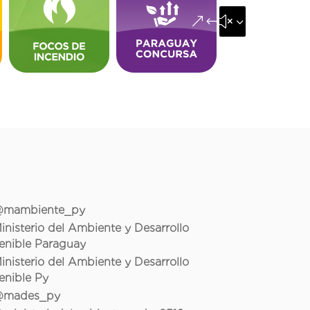
&#x35;
mambiente_py
inisterio del Ambiente y Desarrollo
enible Paraguay
inisterio del Ambiente y Desarrollo
enible Py
mades_py