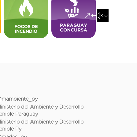
&#x35;
mambiente_py
inisterio del Ambiente y Desarrollo
enible Paraguay
inisterio del Ambiente y Desarrollo
enible Py
mades_py