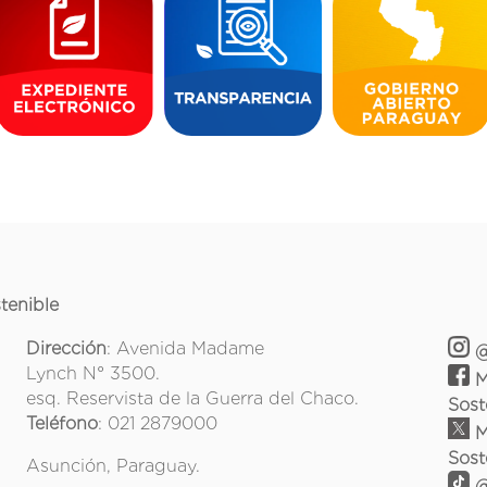
tenible
Dirección
: Avenida Madame
@
Lynch N° 3500.
M
esq. Reservista de la Guerra del Chaco.
Sost
Teléfono
: 021 2879000
M
Sost
Asunción, Paraguay.
@