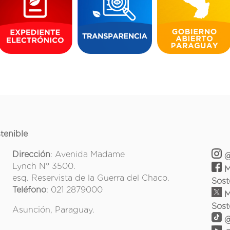
tenible
Dirección
: Avenida Madame
@
Lynch N° 3500.
M
esq. Reservista de la Guerra del Chaco.
Sost
Teléfono
: 021 2879000
M
Sost
Asunción, Paraguay.
@