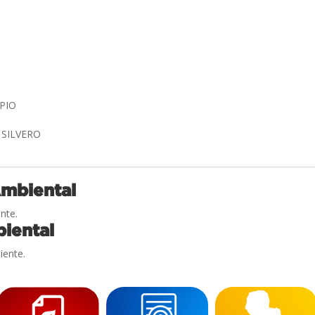
MPIO
A SILVERO
Ambiental
nte.
iental
iente.