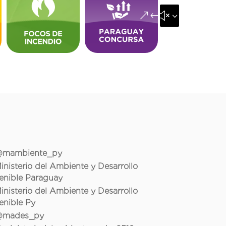
&#x35;
mambiente_py
inisterio del Ambiente y Desarrollo
enible Paraguay
inisterio del Ambiente y Desarrollo
enible Py
mades_py