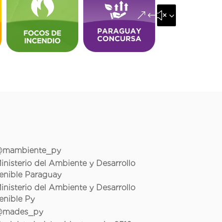
&#x35;
mambiente_py
inisterio del Ambiente y Desarrollo
enible Paraguay
inisterio del Ambiente y Desarrollo
enible Py
mades_py