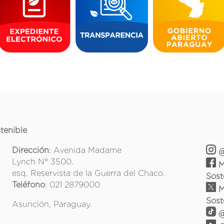
tenible
Dirección
: Avenida Madame
@
Lynch N° 3500.
M
esq. Reservista de la Guerra del Chaco.
Sost
Teléfono
: 021 2879000
M
Sost
Asunción, Paraguay.
@