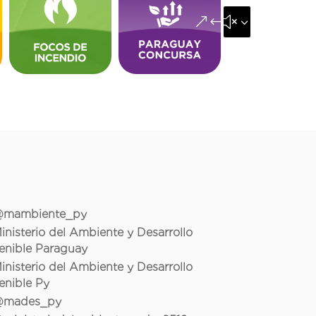
&#x35;
mambiente_py
inisterio del Ambiente y Desarrollo
enible Paraguay
inisterio del Ambiente y Desarrollo
enible Py
mades_py