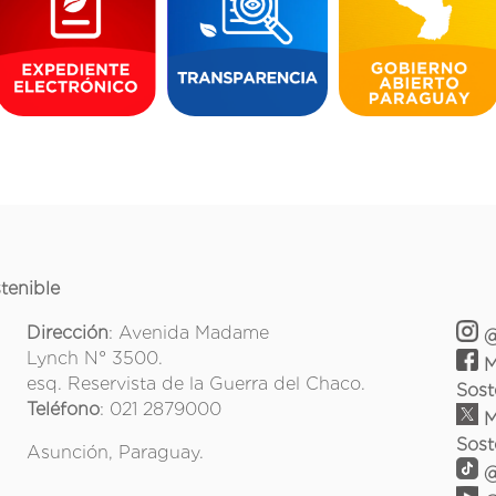
tenible
Dirección
: Avenida Madame
@
Lynch N° 3500.
M
esq. Reservista de la Guerra del Chaco.
Sost
Teléfono
: 021 2879000
M
Sost
Asunción, Paraguay.
@