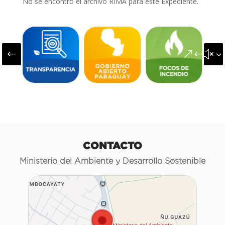
No se encontró el archivo RIMA para este Expediente.
#
&#x3
CONTACTO
Ministerio del Ambiente y Desarrollo Sostenible