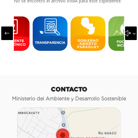
No se encontró el archivo RIMA para este Expediente.
#
&#x3
CONTACTO
Ministerio del Ambiente y Desarrollo Sostenible