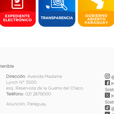
tenible
Dirección
: Avenida Madame
@
Lynch N° 3500.
M
esq. Reservista de la Guerra del Chaco.
Sost
Teléfono
: 021 2879000
M
Sost
Asunción, Paraguay.
@