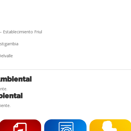
 – Establecimiento Friul
stigarribia
Delvalle
Ambiental
nte.
iental
iente.