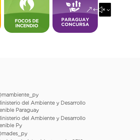
&#x35;
mambiente_py
inisterio del Ambiente y Desarrollo
enible Paraguay
inisterio del Ambiente y Desarrollo
enible Py
mades_py