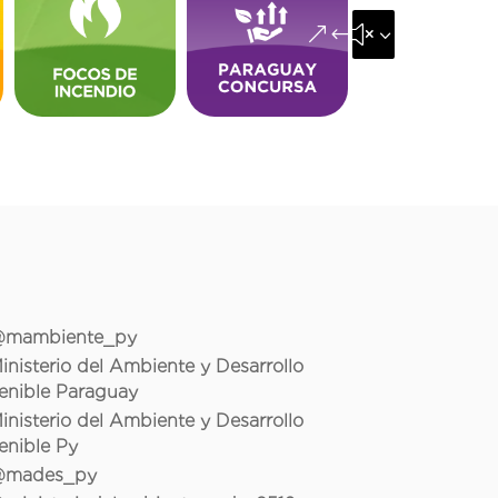
&#x35;
mambiente_py
inisterio del Ambiente y Desarrollo
enible Paraguay
inisterio del Ambiente y Desarrollo
enible Py
mades_py