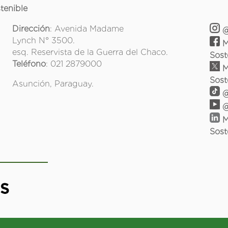
tenible
Dirección
: Avenida Madame
@
Lynch N° 3500.
M
esq. Reservista de la Guerra del Chaco.
Sost
Teléfono
: 021 2879000
M
Sost
Asunción, Paraguay.
@
@
M
Sost