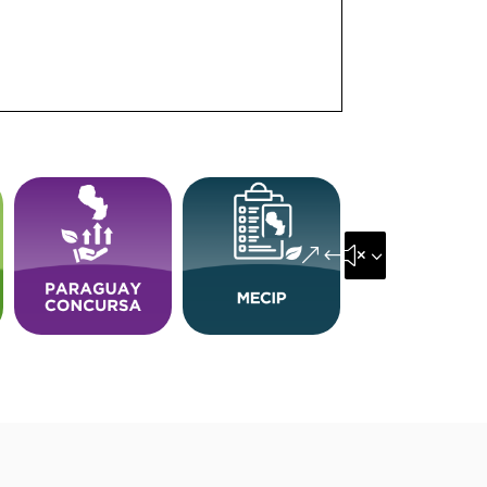
&#x35;