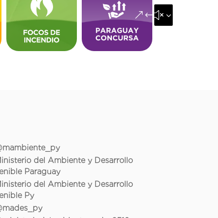
&#x35;
mambiente_py
inisterio del Ambiente y Desarrollo
enible Paraguay
inisterio del Ambiente y Desarrollo
enible Py
mades_py