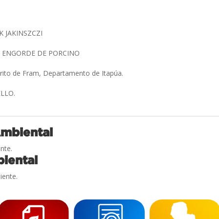
K JAKINSZCZI
Y ENGORDE DE PORCINO
trito de Fram, Departamento de Itapúa.
ELLO.
Ambiental
nte.
iental
iente.