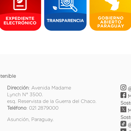
tenible
Dirección
: Avenida Madame
@
Lynch N° 3500.
M
esq. Reservista de la Guerra del Chaco.
Sost
Teléfono
: 021 2879000
M
Sost
Asunción, Paraguay.
@