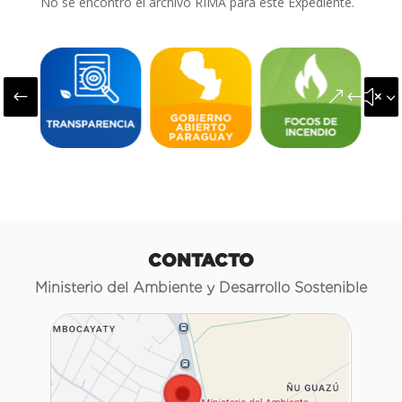
No se encontró el archivo RIMA para este Expediente.
#
&#x3
CONTACTO
Ministerio del Ambiente y Desarrollo Sostenible