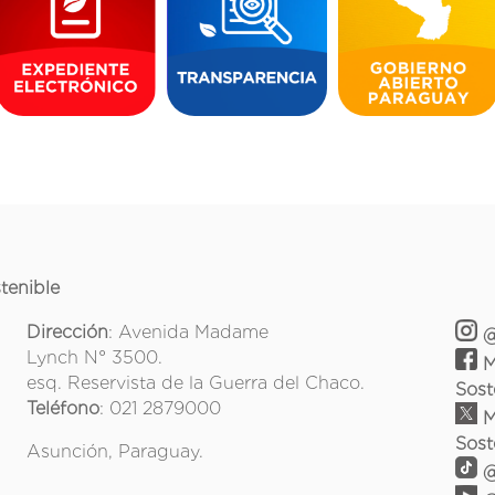
tenible
Dirección
: Avenida Madame
@
Lynch N° 3500.
M
esq. Reservista de la Guerra del Chaco.
Sost
Teléfono
: 021 2879000
M
Sost
Asunción, Paraguay.
@