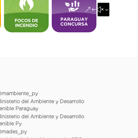
&#x35;
mambiente_py
inisterio del Ambiente y Desarrollo
enible Paraguay
inisterio del Ambiente y Desarrollo
enible Py
mades_py