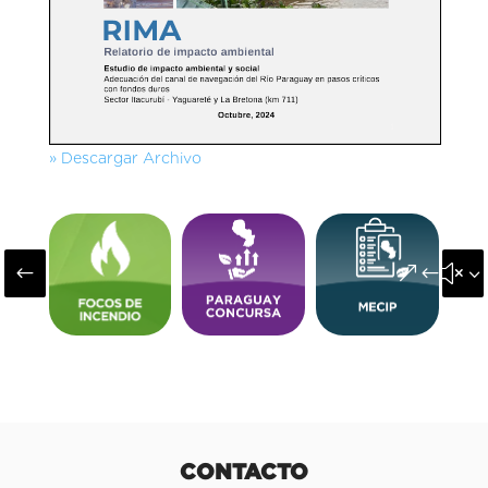
» Descargar Archivo
#
&#x3
CONTACTO