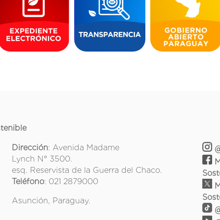
tenible
Dirección
: Avenida Madame
@
Lynch N° 3500.
M
esq. Reservista de la Guerra del Chaco.
Sost
Teléfono
: 021 2879000
M
Sost
Asunción, Paraguay.
@