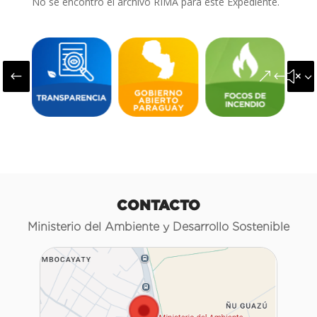
No se encontró el archivo RIMA para este Expediente.
#
&#x3
CONTACTO
Ministerio del Ambiente y Desarrollo Sostenible