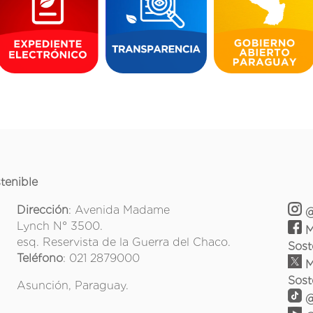
tenible
Dirección
: Avenida Madame
@
Lynch N° 3500.
M
esq. Reservista de la Guerra del Chaco.
Sost
Teléfono
: 021 2879000
M
Sost
Asunción, Paraguay.
@