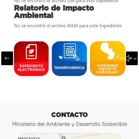
No se encontró el archivo DIA para este Expediente.
Relatorio de Impacto
Ambiental
No se encontró el archivo RIMA para este Expediente.
#
&#x3
CONTACTO
Ministerio del Ambiente y Desarrollo Sostenible