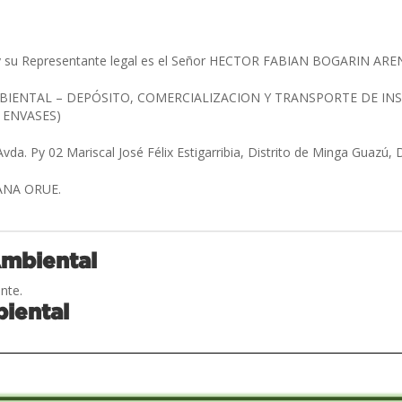
y su Representante legal es el Señor HECTOR FABIAN BOGARIN AR
IENTAL – DEPÓSITO, COMERCIALIZACION Y TRANSPORTE DE IN
 ENVASES)
Avda. Py 02 Mariscal José Félix Estigarribia, Distrito de Minga Guazú
ANA ORUE.
Ambiental
nte.
iental