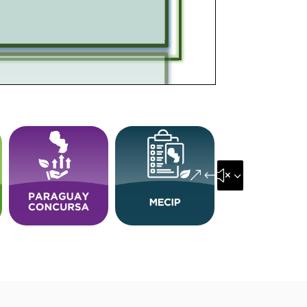
&#x35;