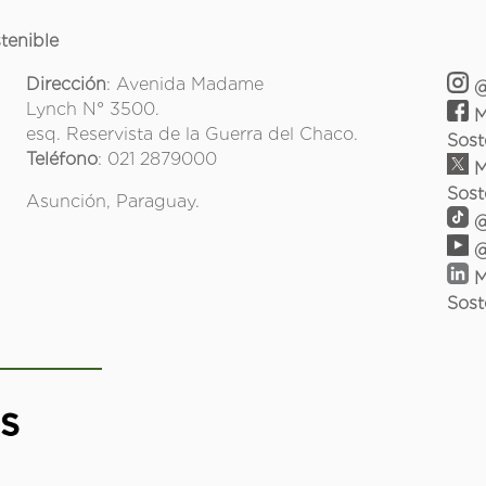
tenible
Dirección
: Avenida Madame
@
Lynch N° 3500.
M
esq. Reservista de la Guerra del Chaco.
Sost
Teléfono
: 021 2879000
M
Sost
Asunción, Paraguay.
@
@
M
Sost