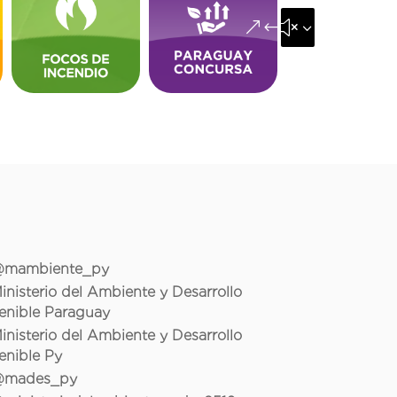
&#x35;
mambiente_py
inisterio del Ambiente y Desarrollo
enible Paraguay
inisterio del Ambiente y Desarrollo
enible Py
mades_py