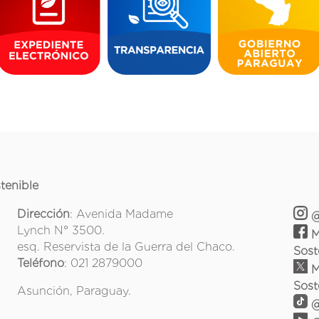
tenible
Dirección
: Avenida Madame
@
Lynch N° 3500.
M
esq. Reservista de la Guerra del Chaco.
Sost
Teléfono
: 021 2879000
M
Sost
Asunción, Paraguay.
@