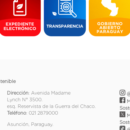
tenible
Dirección
: Avenida Madame
@
Lynch N° 3500.
M
esq. Reservista de la Guerra del Chaco.
Sost
Teléfono
: 021 2879000
M
Sost
Asunción, Paraguay.
@