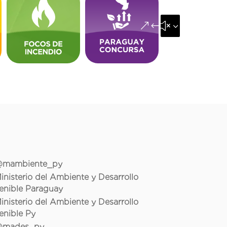
&#x35;
mambiente_py
inisterio del Ambiente y Desarrollo
enible Paraguay
inisterio del Ambiente y Desarrollo
enible Py
mades_py