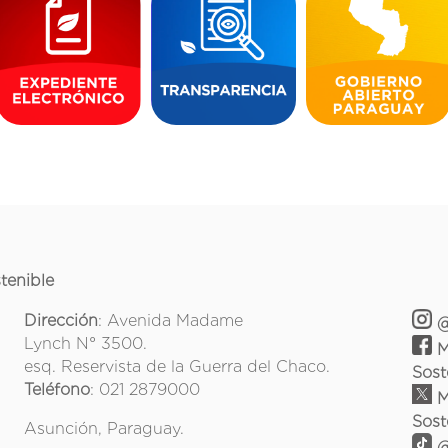
tenible
Dirección
: Avenida Madame
@
Lynch N° 3500.
M
esq. Reservista de la Guerra del Chaco.
Sost
Teléfono
: 021 2879000
M
Sost
Asunción, Paraguay.
@