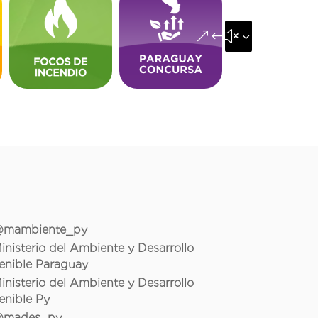
&#x35;
mambiente_py
inisterio del Ambiente y Desarrollo
enible Paraguay
inisterio del Ambiente y Desarrollo
enible Py
mades_py