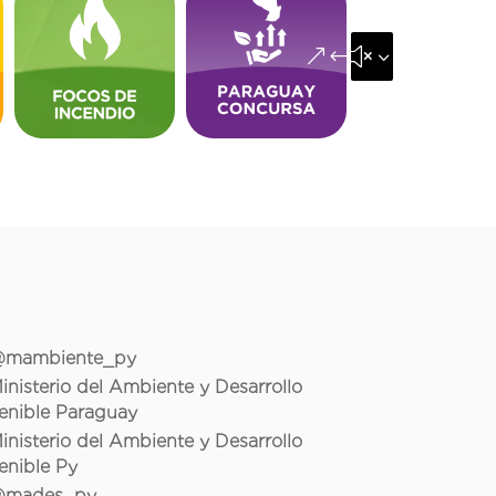
&#x35;
mambiente_py
inisterio del Ambiente y Desarrollo
enible Paraguay
inisterio del Ambiente y Desarrollo
enible Py
mades_py