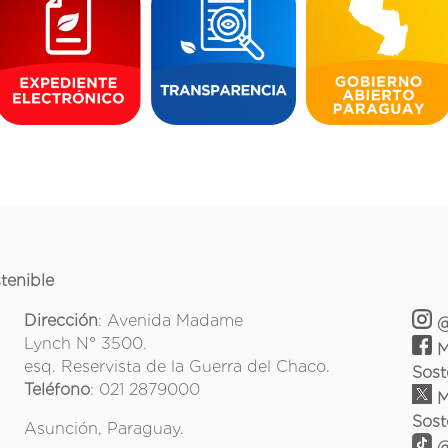
tenible
Dirección
: Avenida Madame
@
Lynch N° 3500.
M
esq. Reservista de la Guerra del Chaco.
Sost
Teléfono
: 021 2879000
M
Sost
Asunción, Paraguay.
@