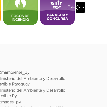
&#x35;
mambiente_py
inisterio del Ambiente y Desarrollo
enible Paraguay
inisterio del Ambiente y Desarrollo
enible Py
mades_py