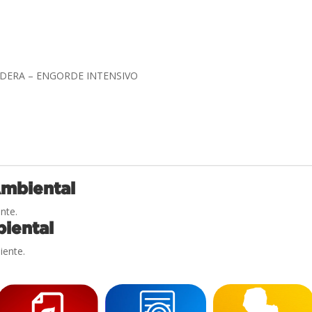
ADERA – ENGORDE INTENSIVO
Ambiental
nte.
iental
iente.