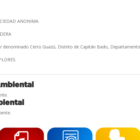
OCIEDAD ANONIMA.
ADERA
gar denominado Cerro Guazú, Distrito de Capitán Bado, Departamen
 FLORES.
Ambiental
nte.
iental
iente.