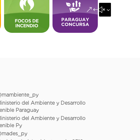
&#x35;
mambiente_py
inisterio del Ambiente y Desarrollo
enible Paraguay
inisterio del Ambiente y Desarrollo
enible Py
mades_py