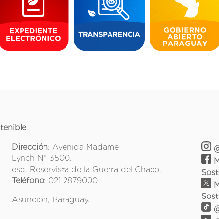
tenible
Dirección
: Avenida Madame
@
Lynch N° 3500.
M
esq. Reservista de la Guerra del Chaco.
Sost
Teléfono
: 021 2879000
M
Sost
Asunción, Paraguay.
@