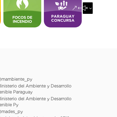
&#x35;
mambiente_py
inisterio del Ambiente y Desarrollo
enible Paraguay
inisterio del Ambiente y Desarrollo
enible Py
mades_py