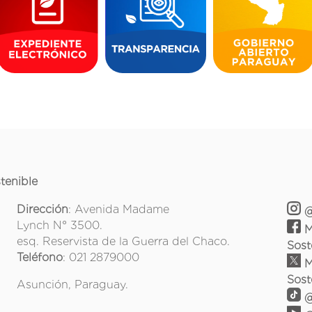
tenible
Dirección
: Avenida Madame
@
Lynch N° 3500.
M
esq. Reservista de la Guerra del Chaco.
Sost
Teléfono
: 021 2879000
M
Sost
Asunción, Paraguay.
@