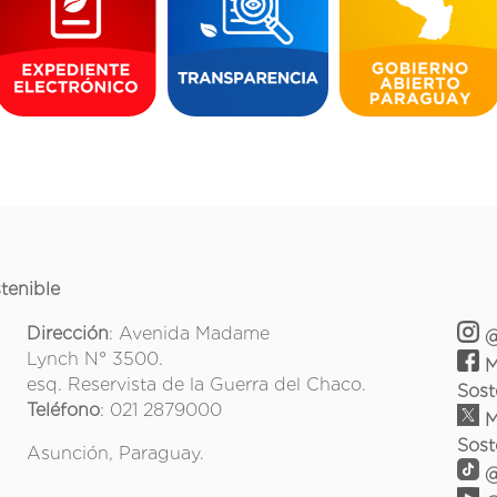
tenible
Dirección
: Avenida Madame
@
Lynch N° 3500.
M
esq. Reservista de la Guerra del Chaco.
Sost
Teléfono
: 021 2879000
M
Sost
Asunción, Paraguay.
@