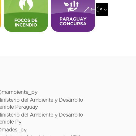
&#x35;
mambiente_py
inisterio del Ambiente y Desarrollo
enible Paraguay
inisterio del Ambiente y Desarrollo
enible Py
mades_py