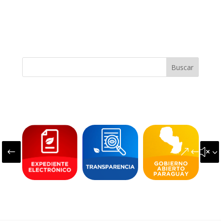
Buscar
#
&#x3