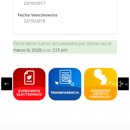
23/10/2017
Fecha Vencimiento
22/10/2018
Éstos datos fueron actualizados por última vez el
marzo 8, 2025
a las
2:13 pm
.
#
&#x3