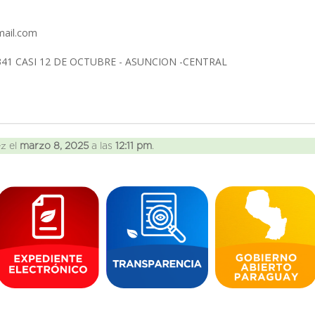
mail.com
41 CASI 12 DE OCTUBRE - ASUNCION -CENTRAL
ez el
marzo 8, 2025
a las
12:11 pm
.