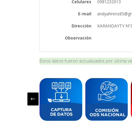
Celulares
0981232013
E-mail
andyahrens85@g
Dirección
KARANDAYTY Nº3
Observación
Éstos datos fueron actualizados por última v
#