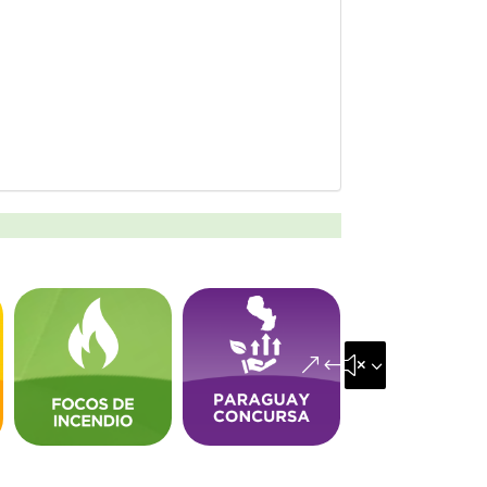
&#x35;