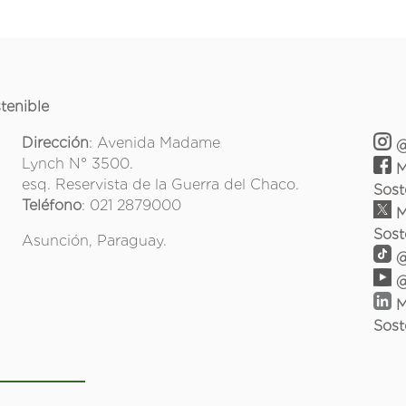
tenible
Dirección
: Avenida Madame
@
Lynch N° 3500.
M
esq. Reservista de la Guerra del Chaco.
Sost
Teléfono
: 021 2879000
M
Sost
Asunción, Paraguay.
@
@
M
Sost