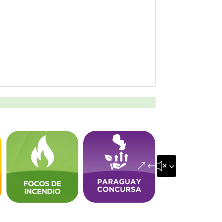
&#x35;