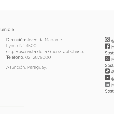
tenible
Dirección
: Avenida Madame
@
Lynch N° 3500.
M
esq. Reservista de la Guerra del Chaco.
Sost
Teléfono
: 021 2879000
M
Sost
Asunción, Paraguay.
@
@
M
Sost