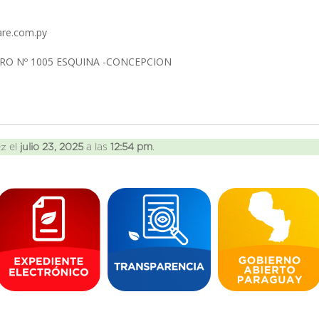
are.com.py
RO Nº 1005 ESQUINA -CONCEPCION
ez el
julio 23, 2025
a las
12:54 pm
.