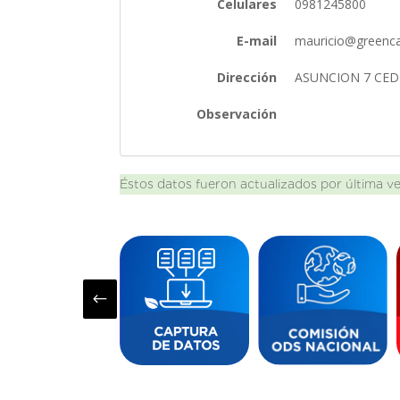
Celulares
0981245800
E-mail
mauricio@greenc
Dirección
ASUNCION 7 CED
Observación
Éstos datos fueron actualizados por última v
#