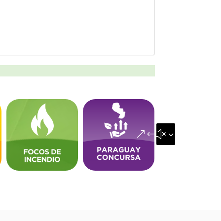
&#x35;