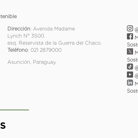
tenible
Dirección
: Avenida Madame
@
Lynch N° 3500.
M
esq. Reservista de la Guerra del Chaco.
Sost
Teléfono
: 021 2879000
M
Sost
Asunción, Paraguay.
@
@
M
Sost