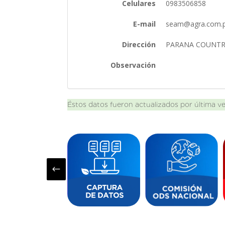
Celulares
0983506858
E-mail
seam@agra.com.
Dirección
PARANA COUNTR
Observación
Éstos datos fueron actualizados por última v
#