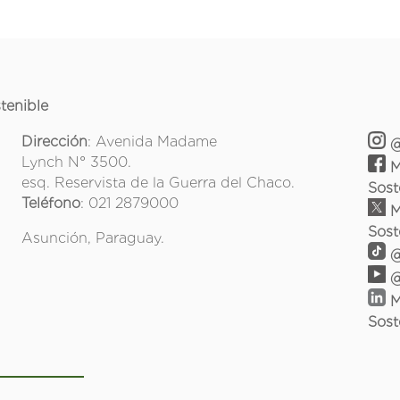
tenible
Dirección
: Avenida Madame
@
Lynch N° 3500.
M
esq. Reservista de la Guerra del Chaco.
Sost
Teléfono
: 021 2879000
M
Sost
Asunción, Paraguay.
@
@
M
Sost