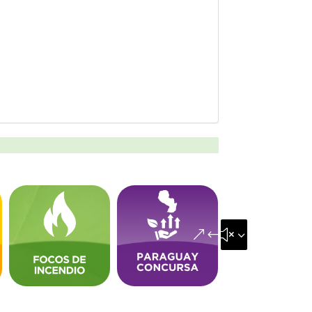
&#x35;