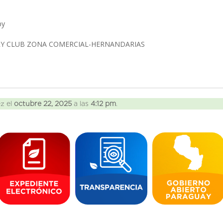
py
Y CLUB ZONA COMERCIAL-HERNANDARIAS
ez el
octubre 22, 2025
a las
4:12 pm
.