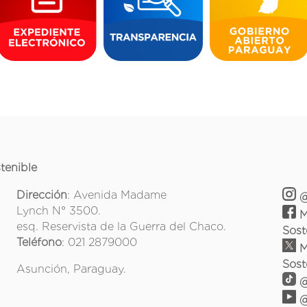
tenible
Dirección
: Avenida Madame
@
Lynch N° 3500.
M
esq. Reservista de la Guerra del Chaco.
Sost
Teléfono
: 021 2879000
M
Sost
Asunción, Paraguay.
@
@