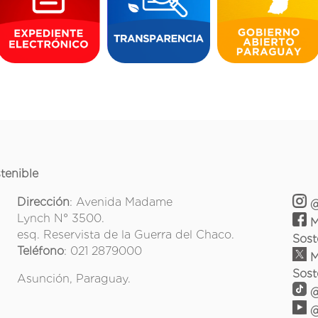
tenible
Dirección
: Avenida Madame
@
Lynch N° 3500.
M
esq. Reservista de la Guerra del Chaco.
Sost
Teléfono
: 021 2879000
M
Sost
Asunción, Paraguay.
@
@