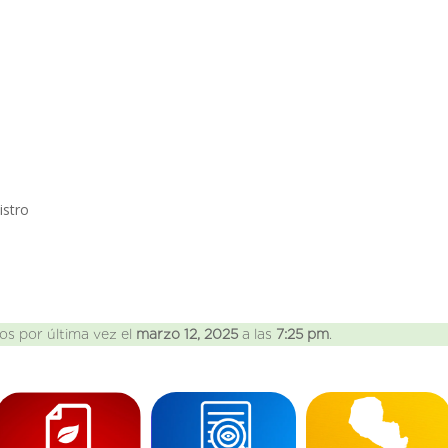
nistro
os por última vez el
marzo 12, 2025
a las
7:25 pm
.