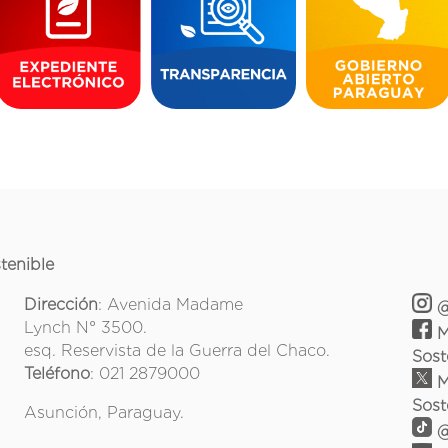
tenible
Dirección
: Avenida Madame
@
Lynch N° 3500.
M
esq. Reservista de la Guerra del Chaco.
Sost
Teléfono
: 021 2879000
M
Sost
Asunción, Paraguay.
@