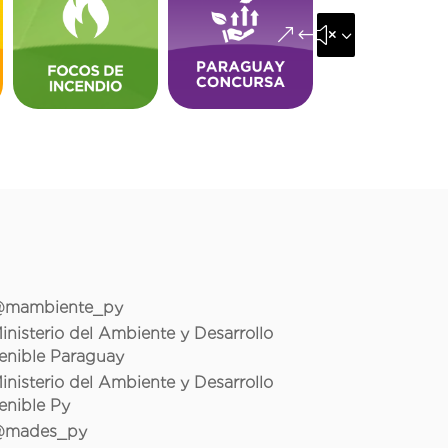
&#x35;
mambiente_py
inisterio del Ambiente y Desarrollo
enible Paraguay
inisterio del Ambiente y Desarrollo
enible Py
mades_py