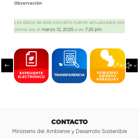
Observación
Los datos de este convenio fueron actualizados por
última vez el
marzo 12, 2025
a las
7:25 pm
.
#
&#x3
CONTACTO
Ministerio del Ambiente y Desarrollo Sostenible