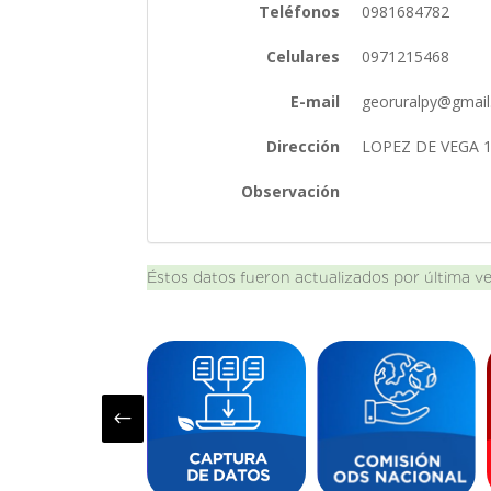
Teléfonos
0981684782
Celulares
0971215468
E-mail
georuralpy@gmai
Dirección
LOPEZ DE VEGA 
Observación
Éstos datos fueron actualizados por última v
#