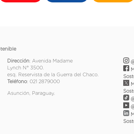
tenible
Dirección
: Avenida Madame
@
Lynch N° 3500.
M
esq. Reservista de la Guerra del Chaco.
Sost
Teléfono
: 021 2879000
M
Sost
Asunción, Paraguay.
@
@
M
Sost