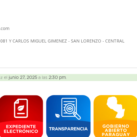
l.com
1081 Y CARLOS MIGUEL GIMENEZ - SAN LORENZO - CENTRAL
ez el
junio 27, 2025
a las
2:30 pm
.