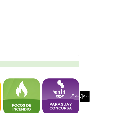
&#x35;