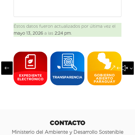
Éstos datos fueron actualizados por última vez el
mayo 13, 2026
a las
2:24 pm
.
#
&#x3
CONTACTO
Ministerio del Ambiente y Desarrollo Sostenible