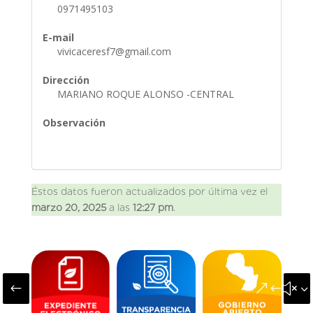
0971495103
E-mail
vivicaceresf7@gmail.com
Dirección
MARIANO ROQUE ALONSO -CENTRAL
Observación
Éstos datos fueron actualizados por última vez el
marzo 20, 2025
a las
12:27 pm
.
#
&#x3