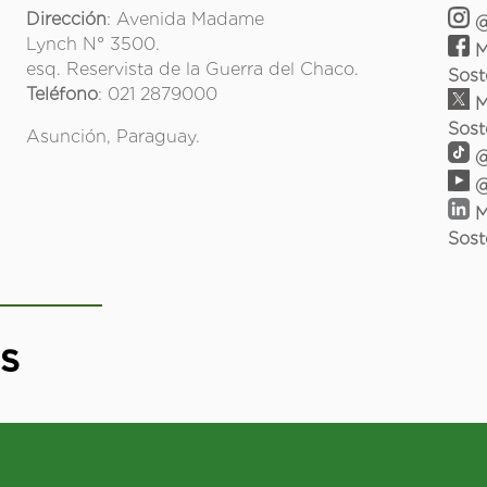
Dirección
: Avenida Madame
@
Lynch N° 3500.
M
esq. Reservista de la Guerra del Chaco.
Sost
Teléfono
: 021 2879000
M
Sost
Asunción, Paraguay.
@
@
M
Sost