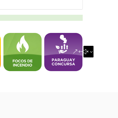
&#x35;