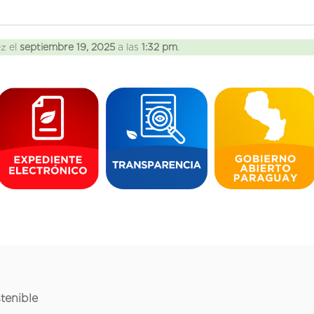
ez el
septiembre 19, 2025
a las
1:32 pm
.
tenible