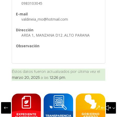
0983103045
E-mail
valdineia_mo@hotmail.com
Dirección
AREA 1, MANZANA D12 .ALTO PARANA
Observación
Éstos datos fueron actualizados por última vez el
marzo 20, 2025
a las
12:26 pm
.
#
&#x3