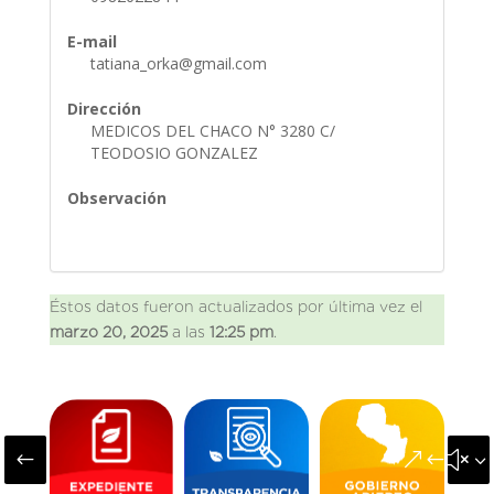
E-mail
tatiana_orka@gmail.com
Dirección
MEDICOS DEL CHACO N° 3280 C/
TEODOSIO GONZALEZ
Observación
Éstos datos fueron actualizados por última vez el
marzo 20, 2025
a las
12:25 pm
.
#
&#x3