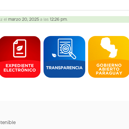
ez el
marzo 20, 2025
a las
12:26 pm
.
tenible