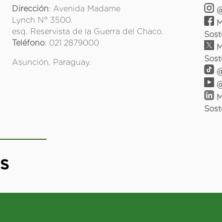
Dirección
: Avenida Madame
@
Lynch N° 3500.
M
esq. Reservista de la Guerra del Chaco.
Sost
Teléfono
: 021 2879000
M
Sost
Asunción, Paraguay.
@
@
M
Sost