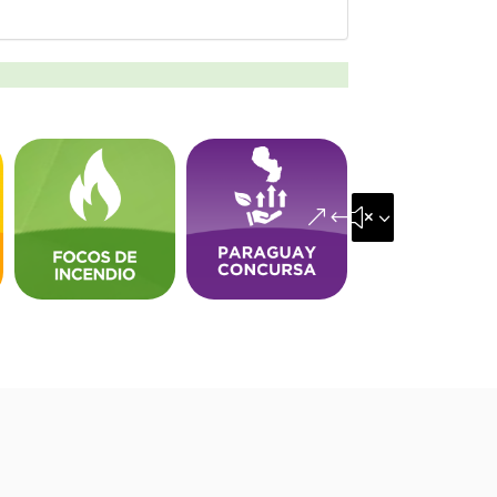
&#x35;