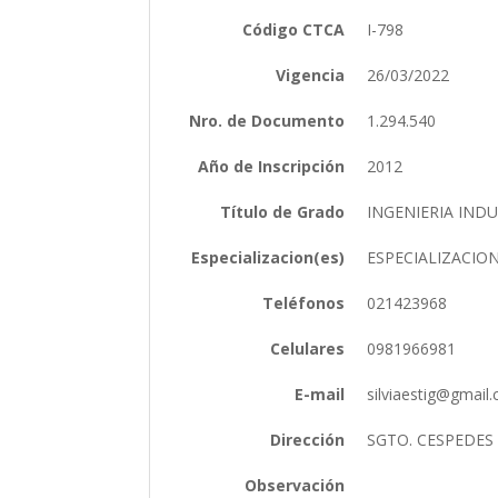
Código CTCA
I-798
Vigencia
26/03/2022
Nro. de Documento
1.294.540
Año de Inscripción
2012
Título de Grado
INGENIERIA IND
Especializacion(es)
ESPECIALIZACIO
Teléfonos
021423968
Celulares
0981966981
E-mail
silviaestig@gmai
Dirección
SGTO. CESPEDES
Observación