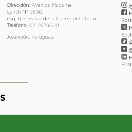
Dirección
: Avenida Madame
@
Lynch N° 3500.
M
esq. Reservista de la Guerra del Chaco.
Sost
Teléfono
: 021 2879000
M
Sost
Asunción, Paraguay.
@
@
M
Sost