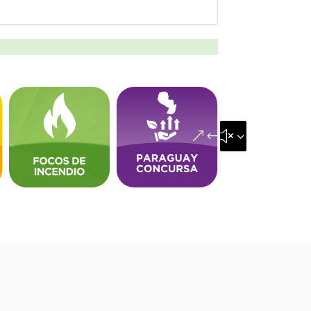
&#x35;