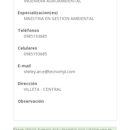
INGENIERA AGROAMBIENTAL
Especializacion(es)
MAESTRIA EN GESTION AMBIENTAL
Teléfonos
0985193685
Celulares
0985193685
E-mail
shirley.arce@tecnomyl.com
Dirección
VILLETA - CENTRAL
Observación
Éstos datos fueron actualizados por última vez el