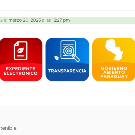
ez el
marzo 20, 2025
a las
12:27 pm
.
tenible