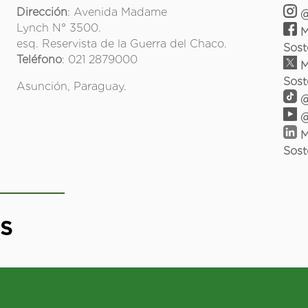
Dirección
: Avenida Madame
@
Lynch N° 3500.
M
esq. Reservista de la Guerra del Chaco.
Sost
Teléfono
: 021 2879000
M
Sost
Asunción, Paraguay.
@
@
M
Sost