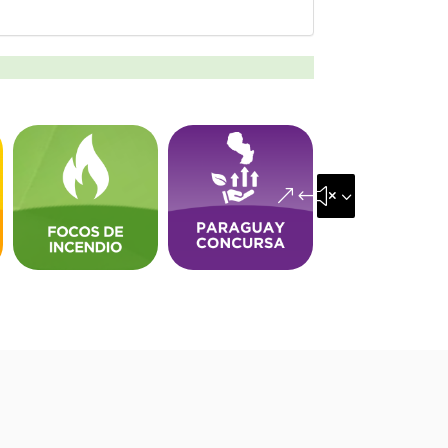
&#x35;