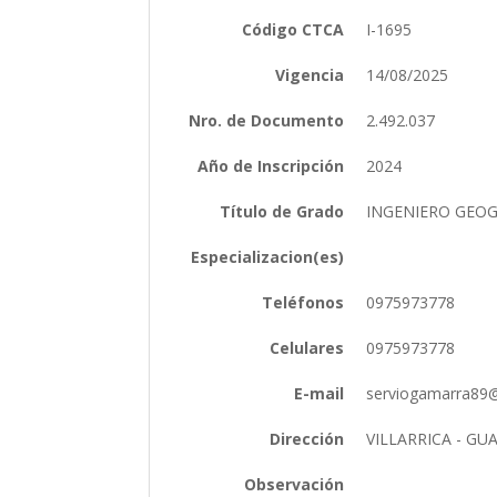
Código CTCA
I-1695
Vigencia
14/08/2025
Nro. de Documento
2.492.037
Año de Inscripción
2024
Título de Grado
INGENIERO GEO
Especializacion(es)
Teléfonos
0975973778
Celulares
0975973778
E-mail
serviogamarra89
Dirección
VILLARRICA - GU
Observación