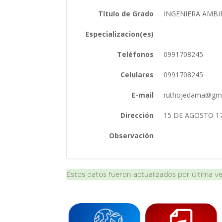
Título de Grado
INGENIERA AMB
Especializacion(es)
Teléfonos
0991708245
Celulares
0991708245
E-mail
ruthojedama@gm
Dirección
15 DE AGOSTO 1
Observación
Éstos datos fueron actualizados por última v