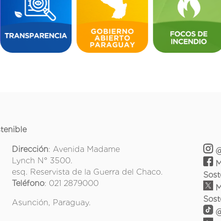
tenible
Dirección
: Avenida Madame
@
Lynch N° 3500.
M
esq. Reservista de la Guerra del Chaco.
Sost
Teléfono
: 021 2879000
M
Sost
Asunción, Paraguay.
@