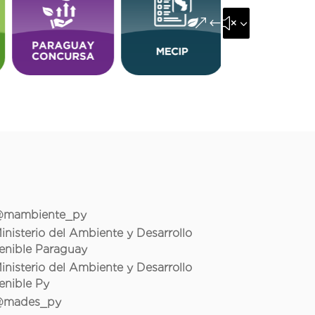
&#x35;
mambiente_py
inisterio del Ambiente y Desarrollo
enible Paraguay
inisterio del Ambiente y Desarrollo
enible Py
mades_py