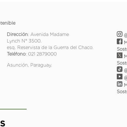
tenible
Dirección
: Avenida Madame
@
Lynch N° 3500.
M
esq. Reservista de la Guerra del Chaco.
Sost
Teléfono
: 021 2879000
M
Sost
Asunción, Paraguay.
@
@
M
Sost