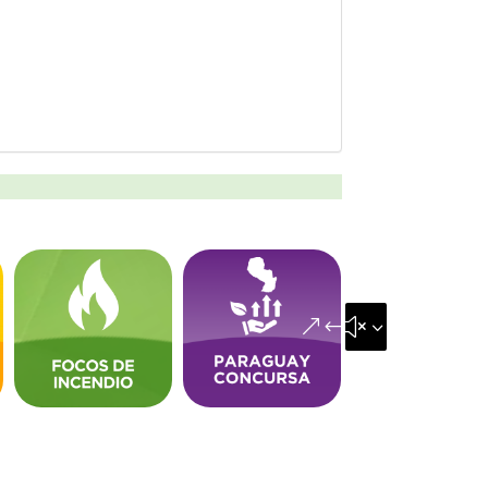
&#x35;